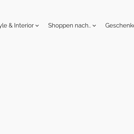
yle & Interior
Shoppen nach..
Geschenk